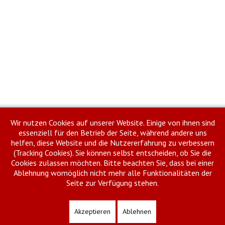
Drucken
E-Mail
Wir nutzen Cookies auf unserer Website. Einige von ihnen sind
essenziell für den Betrieb der Seite, während andere uns
Zurück
Weiter
helfen, diese Website und die Nutzererfahrung zu verbessern
(Tracking Cookies). Sie können selbst entscheiden, ob Sie die
Cookies zulassen möchten. Bitte beachten Sie, dass bei einer
Ablehnung womöglich nicht mehr alle Funktionalitäten der
Seite zur Verfügung stehen.
Impressum
Datenschutzhinweise
Meldeportal Feuerwehr
Copyright © 2026 Kreisfeuerwehrverband Siegen-Wittgenstein. Alle Rechte
Akzeptieren
Ablehnen
vorbehalten.