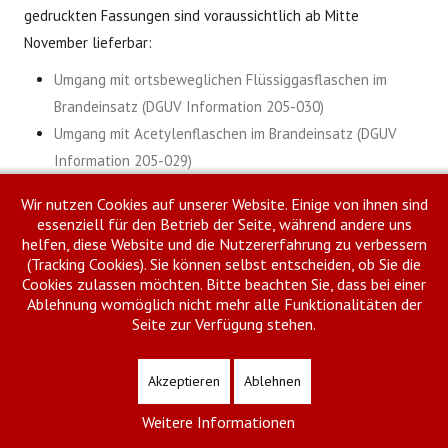
gedruckten Fassungen sind voraussichtlich ab Mitte
November lieferbar:
Umgang mit ortsbeweglichen Flüssiggasflaschen im
Brandeinsatz (DGUV Information 205-030)
Umgang mit Acetylenflaschen im Brandeinsatz (DGUV
Information 205-029)
Drucken
E-Mail
Wir nutzen Cookies auf unserer Website. Einige von ihnen sind
essenziell für den Betrieb der Seite, während andere uns
Weiter
helfen, diese Website und die Nutzererfahrung zu verbessern
(Tracking Cookies). Sie können selbst entscheiden, ob Sie die
Cookies zulassen möchten. Bitte beachten Sie, dass bei einer
Ablehnung womöglich nicht mehr alle Funktionalitäten der
Seite zur Verfügung stehen.
Impressum
Datenschutzhinweise
Meldeportal Feuerwehr
Copyright © 2026 Kreisfeuerwehrverband Siegen-Wittgenstein. Alle Rechte
Akzeptieren
Ablehnen
vorbehalten.
Joomla!
ist freie, unter der
GNU/GPL-Lizenz
veröffentlichte Software.
Weitere Informationen