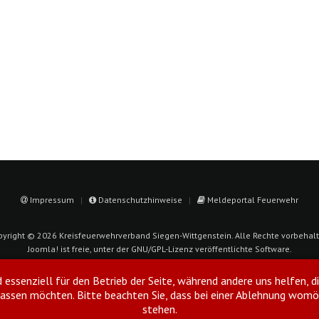
Impressum
Datenschutzhinweise
Meldeportal Feuerwehr
pyright © 2026 Kreisfeuerwehrverband Siegen-Wittgenstein. Alle Rechte vorbehalt
Joomla!
ist freie, unter der
GNU/GPL-Lizenz
veröffentlichte Software.
d essenziell für den Betrieb der Seite, während andere uns helfen, 
ulassen möchten. Bitte beachten Sie, dass bei einer Ablehnung womö
stehen.