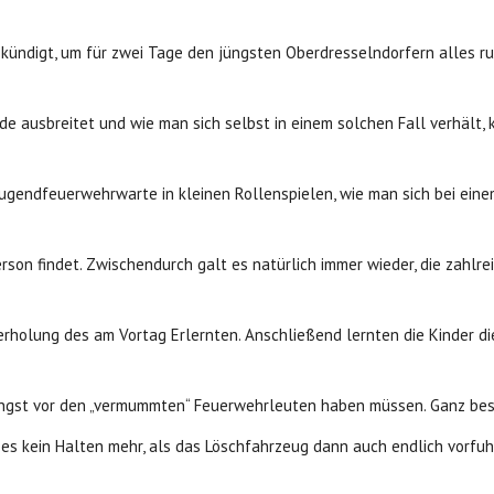
ekündigt, um für zwei Tage den jüngsten Oberdresselndorfern alles 
de ausbreitet und wie man sich selbst in einem solchen Fall verhält,
gendfeuerwehrwarte in kleinen Rollenspielen, wie man sich bei einem 
son findet. Zwischendurch galt es natürlich immer wieder, die zahlr
derholung des am Vortag Erlernten. Anschließend lernten die Kinder 
e Angst vor den „vermummten“ Feuerwehrleuten haben müssen. Ganz be
s kein Halten mehr, als das Löschfahrzeug dann auch endlich vorfu